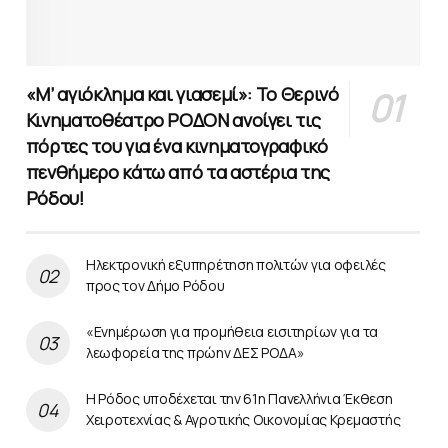
«Μ’ αγιόκλημα και γιασεμί»: Το Θερινό
Κινηματοθέατρο ΡΟΔΟΝ ανοίγει τις
πόρτες του για ένα κινηματογραφικό
πενθήμερο κάτω από τα αστέρια της
Ρόδου!
Ηλεκτρονική εξυπηρέτηση πολιτών για οφειλές
προς τον Δήμο Ρόδου
«Ενημέρωση για προμήθεια εισιτηρίων για τα
λεωφορεία της πρώην ΔΕΣ ΡΟΔΑ»
Η Ρόδος υποδέχεται την 61η Πανελλήνια Έκθεση
Χειροτεχνίας & Αγροτικής Οικονομίας Κρεμαστής