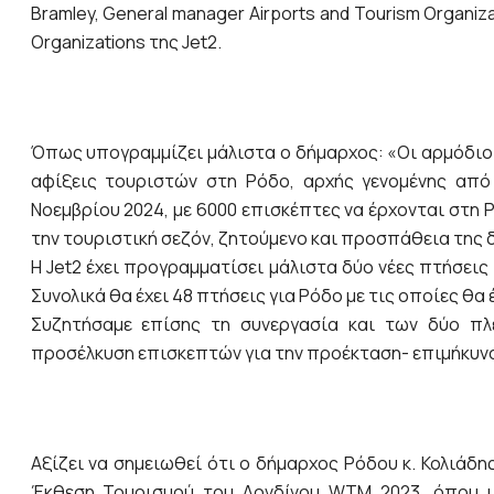
Bramley, General manager Airports and Tourism Organiza
Organizations της Jet2.
Όπως υπογραμμίζει μάλιστα ο δήμαρχος: «Οι αρμόδιοι
αφίξεις τουριστών στη Ρόδο, αρχής γενομένης από 
Νοεμβρίου 2024, με 6000 επισκέπτες να έρχονται στη 
την τουριστική σεζόν, ζητούμενο και προσπάθεια της 
H Jet2 έχει προγραμματίσει μάλιστα δύο νέες πτήσεις
Συνολικά θα έχει 48 πτήσεις για Ρόδο με τις οποίες θα 
Συζητήσαμε επίσης τη συνεργασία και των δύο πλ
προσέλκυση επισκεπτών για την προέκταση- επιμήκυνσ
Αξίζει να σημειωθεί ότι ο δήμαρχος Ρόδου κ. Κολιάδη
Έκθεση Τουρισμού του Λονδίνου WTM 2023, όπου υ