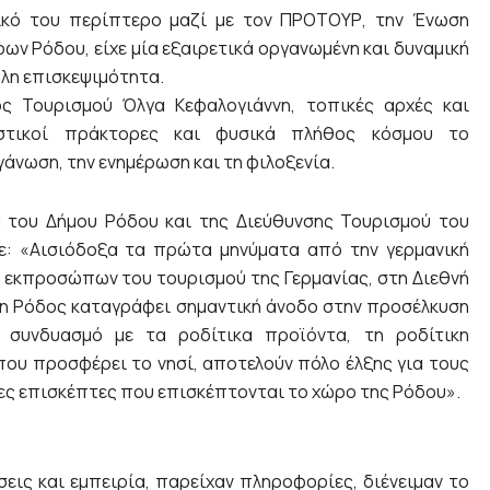
ικό του περίπτερο μαζί με τον ΠΡΟΤΟΥΡ, την Ένωση
ν Ρόδου, είχε μία εξαιρετικά οργανωμένη και δυναμική
άλη επισκεψιμότητα.
ς Τουρισμού Όλγα Κεφαλογιάννη, τοπικές αρχές και
ριστικοί πράκτορες και φυσικά πλήθος κόσμου το
άνωση, την ενημέρωση και τη φιλοξενία.
α του Δήμου Ρόδου και της Διεύθυνσης Τουρισμού του
ε: «Αισιόδοξα τα πρώτα μηνύματα από την γερμανική
 εκπροσώπων του τουρισμού της Γερμανίας, στη Διεθνή
 η Ρόδος καταγράφει σημαντική άνοδο στην προσέλκυση
 συνδυασμό με τα ροδίτικα προϊόντα, τη ροδίτικη
που προσφέρει το νησί, αποτελούν πόλο έλξης για τους
ες επισκέπτες που επισκέπτονται το χώρο της Ρόδου».
εις και εμπειρία, παρείχαν πληροφορίες, διένειμαν το