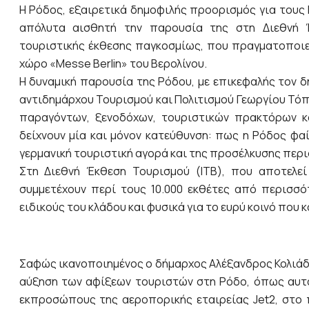
Η Ρόδος, εξαιρετικά δημοφιλής προορισμός για τους 
απόλυτα αισθητή την παρουσία της στη Διεθνή Έκ
τουριστικής έκθεσης παγκοσμίως, που πραγματοποιεί
χώρο «Messe Berlin» του Βερολίνου.
Η δυναμική παρουσία της Ρόδου, με επικεφαλής τον δ
αντιδημάρχου Τουρισμού και Πολιτισμού Γεωργίου Τ
παραγόντων, ξενοδόχων, τουριστικών πρακτόρων κ
δείχνουν μία και μόνον κατεύθυνση: πως η Ρόδος φαί
γερμανική τουριστική αγορά και της προσέλκυσης περ
Στη Διεθνή Έκθεση Τουρισμού (ΙΤΒ), που αποτελεί
συμμετέχουν περί τους 10.000 εκθέτες από περισσό
ειδικούς του κλάδου και φυσικά για το ευρύ κοινό που 
Σαφώς ικανοποιημένος ο δήμαρχος Αλέξανδρος Κολιάδη
αύξηση των αφίξεων τουριστών στη Ρόδο, όπως αυτά
εκπροσώπους της αεροπορικής εταιρείας Jet2, στο π