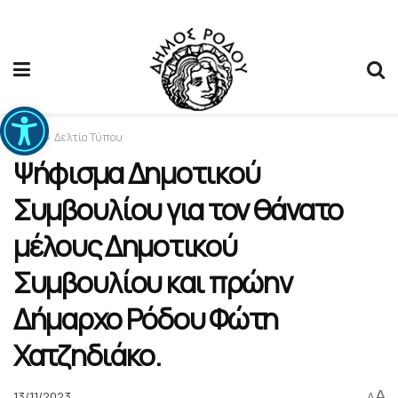
Ανοίξτε τη γραμμή εργαλείων
Home
Δελτία Τύπου
Ψήφισμα Δημοτικού
Συμβουλίου για τον θάνατο
μέλους Δημοτικού
Συμβουλίου και πρώην
Δήμαρχο Ρόδου Φώτη
Χατζηδιάκο.
A
13/11/2023
A