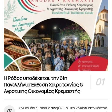
Η Ρόδος υποδέχεται την 61η
Πανελλήνια Έκθεση Χειροτεχνίας &
Αγροτικής Οικονομίας Κρεμαστής
«Μ’ αγιόκλημα και γιασεμί»: Το Θερινό Κινηματοθέατρο