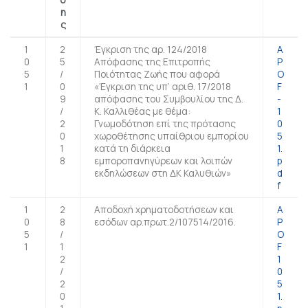
σ
η
ς
1
2
Έγκριση της αρ. 124/2018
A
0
5
Απόφασης της Επιτροπής
P
5
/
Ποιότητας Ζωής που αφορά
O
1
0
«Έγκριση της υπ’ αριθ. 17/2018
F
9
απόφασης του Συμβουλίου της Δ.
-
/
Κ. Καλλιθέας με θέμα:
1
2
Γνωμοδότηση επί της πρότασης
0
0
χωροθέτησης υπαίθριου εμπορίου
5
1
κατά τη διάρκεια
1.
8
εμποροπανηγύρεων και λοιπών
p
εκδηλώσεων στη ΔΚ Καλυθιών»
d
f
1
2
Αποδοχή χρηματοδοτήσεων και
A
0
8
εσόδων αρ.πρωτ.2/107514/2016.
P
5
/
O
1
1
F
2
1
/
0
2
5
0
1.