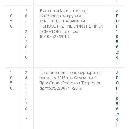
f
1
2
Έγκριση μελέτης, τρόπος
A
0
8
εκτέλεσης του έργου «
P
5
/
ΣΥΝΤΗΡΗΣΗ ΠΑΛΑΙΩΝ ΚΑΙ
O
6
1
ΤΟΠΟΘΕΤΗΣΗ ΝΕΩΝ ΦΩΤΙΣΤΙΚΩΝ
F
2
ΣΩΜΑΤΩΝ», αρ. πρωτ.
1
/
16/107527/2016.
0
2
5
0
6
1
.p
6
d
f
1
2
Τροποποίηση του προγράμματος
A
0
8
δράσεων 2017 του Οργανισμού
P
5
/
Προώθησης Ροδιακού Τουρισμού
O
6
1
αρ.πρωτ. 2/98741/2017.
F
1
1
/
0
2
5
0
6
1
.p
7
d
f