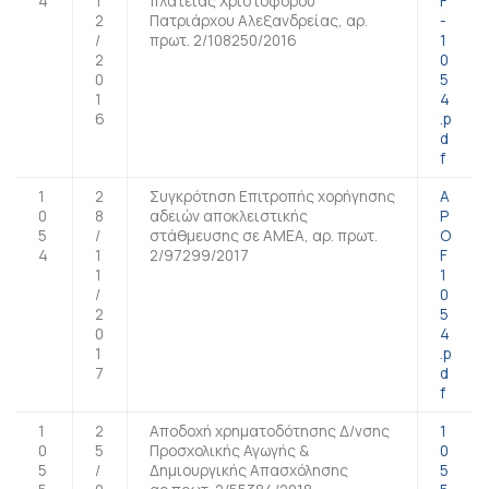
4
1
πλατείας Χριστοφόρου
F
2
Πατριάρχου Αλεξανδρείας, αρ.
-
/
πρωτ. 2/108250/2016
1
2
0
0
5
1
4
6
.p
d
f
1
2
Συγκρότηση Επιτροπής χορήγησης
A
0
8
αδειών αποκλειστικής
P
5
/
στάθμευσης σε ΑΜΕΑ, αρ. πρωτ.
O
4
1
2/97299/2017
F
1
1
/
0
2
5
0
4
1
.p
7
d
f
1
2
Αποδοχή χρηματοδότησης Δ/νσης
1
0
5
Προσχολικής Αγωγής &
0
5
/
Δημιουργικής Απασχόλησης
5