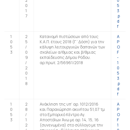
2
0
0
5
1
3
7
.p
d
f
1
2
Κατανομή πιστώσεων από τους
A
0
5
Κ.Α.Π. έτους 2018 (Γ΄Δόση) για την
P
5
/
κάλυψη λειτουργικών δαπανών των
O
3
0
σχολείων α/θμιας και β/θμιας
F
9
εκπαίδευσης Δήμου Ρόδου.
-
/
αρ.πρωτ. 2/56961/2018
1
2
0
0
5
1
3
8
.p
d
f
1
2
Ανάκληση της υπ’ αρ. 1012/2016
A
0
8
και Παραχώρηση ακινήτου 51,07 τμ
P
5
/
στο Εμπορικό Κέντρο Αγ.
O
3
1
Αποστόλων Άνω με αρ. 14, 15, 16
F
2
(συνενωμένα) στο σύλλογο με την
1