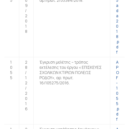
5
0
αρ.πρωτ. 2/55384/2018.
5
9
a
/
d
2
a
0
2
1
0
8
1
8
.p
d
f
1
2
Έγκριση μελέτης – τρόπος
A
0
8
εκτέλεσης του έργου « ΕΠΙΣΚΕΥΕΣ
P
5
/
ΣΧΟΛΙΚΩΝ ΚΤΙΡΙΩΝ ΠΟΛΕΩΣ
O
5
1
ΡΟΔΟΥ», αρ. πρωτ.
F
2
16/105275/2016.
-
/
1
2
0
0
5
1
5
6
.p
d
f