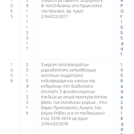
1
2
Έγκριση μετάβασης Δημάρχου κ.
A
0
8
Φ. Χατζηδιάκου στο Πριγκιπάτο
P
5
/
του Μονακό, αρ. πρωτ.
O
5
1
2/94522/2017.
F
1
1
/
0
2
5
0
5
1
.p
7
d
f
1
2
Έγκριση αποτελεσμάτων
1
0
5
μοριοδότησης εκπρόθεσμων
0
5
/
αιτήσεων συμμετοχής
5
6
0
ενδιαφερόμενων γονέων και
6
9
κηδεμόνων στη διαδικασία
a
/
επιλογής 3 φιλοξενούμενων
d
2
παιδιών με σειρά προτεραιότητας
a
0
βάσει των συνολικών μορίων , στις
2
1
δομές Προσχολικής Αγωγής του
0
8
Δήμου Ρόδου για το παιδαγωγικό
1
έτος 2018-2019 αρ.πρωτ.
8
2/56432/2018.
.p
d