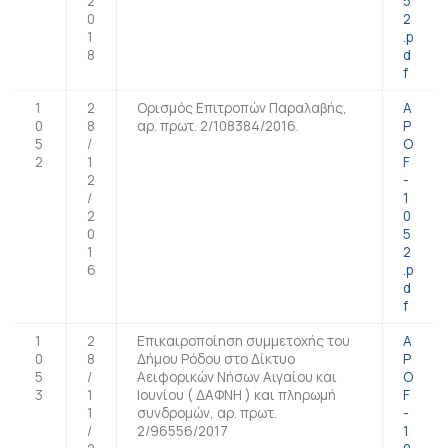
2
5
0
2
1
.p
8
d
f
1
2
Ορισμός Επιτροπών Παραλαβής,
A
0
8
αρ. πρωτ. 2/108384/2016.
P
5
/
O
2
1
F
2
-
/
1
2
0
0
5
1
2
6
.p
d
f
1
2
Επικαιροποίηση συμμετοχής του
A
0
8
Δήμου Ρόδου στο Δίκτυο
P
5
/
Αειφορικών Νήσων Αιγαίου και
O
3
1
Ιουνίου ( ΔΑΦΝΗ ) και πληρωμή
F
1
συνδρομών, αρ. πρωτ.
-
/
2/96556/2017
1