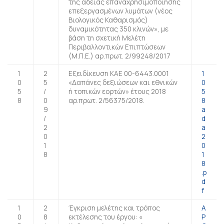
της άδειας επαναχρησιμοποίησης
επεξεργασμένων λυμάτων (νέος
Βιολογικός Καθαρισμός)
δυναμικότητας 350 κλινών», με
βάση τη σχετική Μελέτη
Περιβαλλοντικών Επιπτώσεων
(Μ.Π.Ε.) αρ.πρωτ. 2/99248/2017
1
2
Εξειδίκευση ΚΑΕ 00-6443.0001
1
0
5
«Δαπάνες δεξιώσεων και εθνικών
0
5
/
ή τοπικών εορτών» έτους 2018
5
8
0
αρ.πρωτ. 2/56375/2018.
8
9
a
/
d
2
a
0
2
1
0
8
1
8
.p
d
f
1
2
Έγκριση μελέτης και τρόπος
A
0
8
εκτέλεσης του έργου: «
P