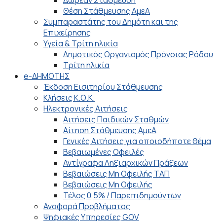
Θέση Στάθμευσης ΑμεΑ
Συμπαραστάτης του Δημότη και της
Επιχείρησης
Υγεία & Τρίτη ηλικία
Δημοτικός Οργανισμός Πρόνοιας Ρόδου
Τρίτη ηλικία
e-ΔΗΜΟΤΗΣ
Έκδοση Εισιτηρίου Στάθμευσης
Κλήσεις Κ.Ο.Κ.
Ηλεκτρονικές Αιτήσεις
Αιτήσεις Παιδικών Σταθμών
Αίτηση Στάθμευσης ΑμεΑ
Γενικές Αιτήσεις για οποιοδήποτε θέμα
Βεβαιωμένες Οφειλές
Αντίγραφα Ληξιαρχικών Πράξεων
Βεβαιώσεις Μη Οφειλής ΤΑΠ
Βεβαιώσεις Μη Οφειλής
Τέλος 0,5% / Παρεπιδημούντων
Αναφορά Προβλήματος
Ψηφιακές Υπηρεσίες GOV