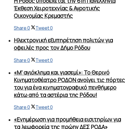
Η Ρόδος υποδέχεται την 61η Πανελλήνια
Έκθεση Χειροτεχνίας & Αγροτικής
Οικονομίας Κρεμαστής
Share
0
Tweet
0
Ηλεκτρονική εξυπηρέτηση πολιτών για
οφειλές προς τον Δήμο Ρόδου
Share
0
Tweet
0
«Μ’ αγιόκλημα και γιασεμί»: Το Θερινό
Κινηματοθέατρο ΡΟΔΟΝ ανοίγει τις πόρτες
του για ένα κινηματογραφικό πενθήμερο
κάτω από τα αστέρια της Ρόδου!
Share
0
Tweet
0
«Ενημέρωση για προμήθεια εισιτηρίων για
τα λεωφορεία της πρώην ΔΕΣ ΡΟΔΑ»