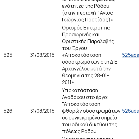
ενότητες της Ρόδου
(στην περιοχή ΄Αγιος
Γεώργιος Παστίδας)»
Ορισμός Επιτροπής
Προσωρινής και
Οριστικής Παραλαβής
του Έργου
525
31/08/2015
«Aποκατάσταση
525ada
οδοστρωμάτων στη Δ.Ε.
Αρχαγγέλου μετά την
θεομηνία της 28-01-
2011»
Υποκατάσταση
Αναδόχου στο έργο:
''Αποκατάσταση
526
31/08/2015
φθορών οδοστρωμάτων
526ada
σε συγκεκριμένα σημεία
του οδικού δικτύου της
πόλεως Ρόδου