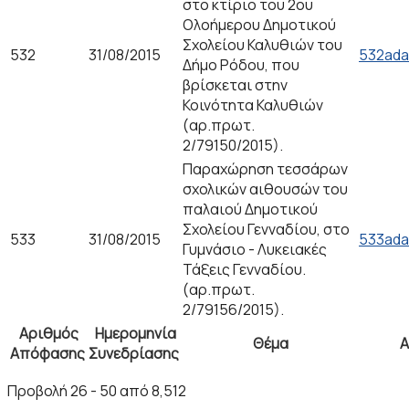
στο κτίριο του 2ου
Ολοήμερου Δημοτικού
Σχολείου Καλυθιών του
532
31/08/2015
532ada
Δήμο Ρόδου, που
βρίσκεται στην
Κοινότητα Καλυθιών
(αρ.πρωτ.
2/79150/2015).
Παραχώρηση τεσσάρων
σχολικών αιθουσών του
παλαιού Δημοτικού
Σχολείου Γενναδίου, στο
533
31/08/2015
533ada
Γυμνάσιο - Λυκειακές
Τάξεις Γενναδίου.
(αρ.πρωτ.
2/79156/2015).
Αριθμός
Ημερομηνία
Θέμα
Α
Απόφασης
Συνεδρίασης
Προβολή 26 - 50 από 8,512