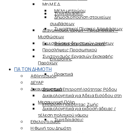
Μη.Μ.Ε.Δ.
Μέλη μητρώου
Συνεδριάσεις
Δημοσιοποίηση στοιχείων
συμβάσεων
Συνοπτικοί Πίνακες Αποφάσεων
Διαγωνισμοί Έργων – Προμηθειών –
Μισθώσεων
Εκμισθώσεις δημοτικών ακινήτων
Αποφάσεις Οικονομικής
Προσλήψεις Προσωπικού
Συντονισμός Εργασιών Εκσκαφής
Επιτροπής
Παρόχων
ΓΙΑ ΤΟΝ ΔΗΜΟΤΗ
Πρακτικά
Αθλητισμός
ΔΕΥΑΡ
Δικαιολογητικά
Δημοτική Επιτροπή Ισότητας Ρόδου
Δικαιολογητικά για Άδεια Εισόδου στη
Μεσαιωνική Πόλη
Επιτροπή Ποιότητας Ζωής
Δικαιολογητικά για εκδοσή άδειας /
τέλεση πολιτικού γάμου
Συνεδριάσεις
Εθελοντισμός
Η Φωνή του Δημότη