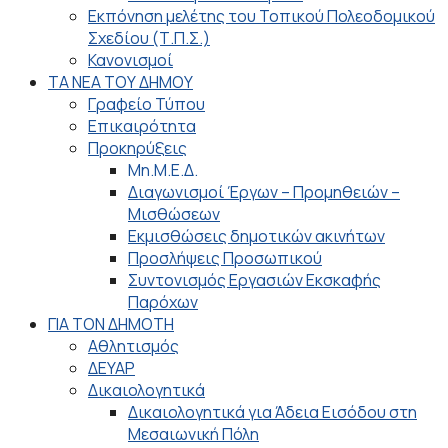
Εκπόνηση μελέτης του Τοπικού Πολεοδομικού
Σχεδίου (Τ.Π.Σ.)
Κανονισμοί
ΤΑ ΝΕΑ ΤΟΥ ΔΗΜΟΥ
Γραφείο Τύπου
Επικαιρότητα
Προκηρύξεις
Μη.Μ.Ε.Δ.
Διαγωνισμοί Έργων – Προμηθειών –
Μισθώσεων
Εκμισθώσεις δημοτικών ακινήτων
Προσλήψεις Προσωπικού
Συντονισμός Εργασιών Εκσκαφής
Παρόχων
ΓΙΑ ΤΟΝ ΔΗΜΟΤΗ
Αθλητισμός
ΔΕΥΑΡ
Δικαιολογητικά
Δικαιολογητικά για Άδεια Εισόδου στη
Μεσαιωνική Πόλη