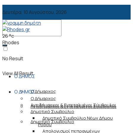
Δευτέρα, 10 Αυγούστου, 2026
26
°c
Rhodes
No Result
View All Result
Ο ΔΗΜΟΣ
Ο Δήμαρχος
Ο ΔΗΜΟΣ
Ο Δήμαρχος
Αντιδήμαρχοι & Εντεταλμένοι Σύμβουλοι
Αντιδήμαρχοι & Εντεταλμένοι Σύμβουλοι
Δημοτικό Συμβούλιο
Δημοτικό Συμβούλιο Νέων Δήμου
Δημοτικό Συμβούλιο
Ρόδου
Απολογισμοί πεπραγμένων