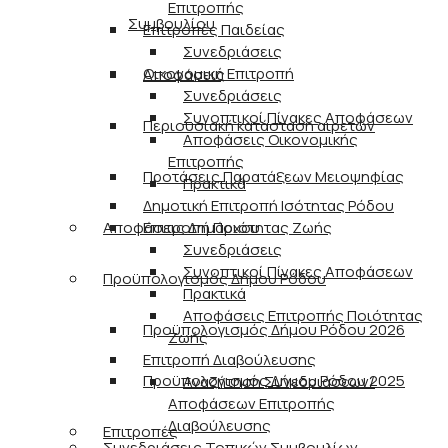
Επιτροπής
Συμβουλίου
Επιτροπές Παιδείας
Συνεδριάσεις
Οικονομική Επιτροπή
Αποφάσεις
Συνεδριάσεις
Συνοπτικοί Πίνακες Αποφάσεων
Περιουσιακή κατάσταση αιρετών
Αποφάσεις Οικονομικής
Επιτροπής
Προτάσεις Παρατάξεων Μειοψηφίας
Πρακτικά
Δημοτική Επιτροπή Ισότητας Ρόδου
Αποφάσεις Δημάρχου
Επιτροπή Ποιότητας Ζωής
Συνεδριάσεις
Συνοπτικοί Πίνακες Αποφάσεων
Προϋπολογισμός Δήμου Ρόδου
Πρακτικά
Αποφάσεις Επιτροπής Ποιότητας
Προϋπολογισμός Δήμου Ρόδου 2026
Ζωής
Επιτροπή Διαβούλευσης
Προϋπολογισμός Δήμου Ρόδου 2025
Αναζήτηση Συνεδριάσεων/
Αποφάσεων Επιτροπής
Διαβούλευσης
Επιτροπές
Συνεδριάσεις Τοπικών Συμβουλίων