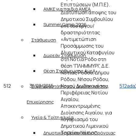
Επιπτώσεων (Μ.Π.Ε).
ΑΜΚΕ για παιδιά ΑΜΕΑ
Διατύπωση άποψης του
Δημοτικού Συμβουλίου
Summer Camp 2026
επί του έργου/
δραστηριότητας
«Αντιμετώπιση
Στάθμευση
Προσάμμωσης του
Αλιευτικού Καταφυγίου
Δωρεάν Στάθμευση
στη Νότια Ρόδο στη
θέση “ΠΛΗΜΜΥΡΙ”, Δ.Ε.
Θέση Στάθμευσης ΑμεΑ
Νότιας Ρόδου, Δήμου
Ρόδου, Νήσου Ρόδου,
512
31/08/2015
Νομού Δωδεκανήσου,
512ada
Συμπαραστάτης του Δημότη και της
Περιφέρειας Νοτίου
Αιγαίου,
Επιχείρησης
Αποκεντρωμένης
Διοίκησης Αιγαίου, για
Υγεία & Τρίτη ηλικία
λογαριασμό του
Δημοτικού Λιμενικού
Ταμείου Νότιας
Δημοτικός Οργανισμός Πρόνοιας