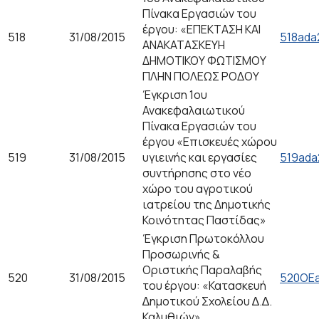
Πίνακα Εργασιών του
έργου: «ΕΠΕΚΤΑΣΗ ΚΑΙ
518
31/08/2015
518ada
ΑΝΑΚΑΤΑΣΚΕΥΗ
ΔΗΜΟΤΙΚΟΥ ΦΩΤΙΣΜΟΥ
ΠΛΗΝ ΠΟΛΕΩΣ ΡΟΔΟΥ
Έγκριση 1ου
Ανακεφαλαιωτικού
Πίνακα Εργασιών του
έργου «Επισκευές χώρου
519
31/08/2015
υγιεινής και εργασίες
519ada
συντήρησης στο νέο
χώρο του αγροτικού
ιατρείου της Δημοτικής
Κοινότητας Παστίδας»
Έγκριση Πρωτοκόλλου
Προσωρινής &
Οριστικής Παραλαβής
520
31/08/2015
520OEa
του έργου: «Κατασκευή
∆ηµοτικού Σχολείου ∆.∆.
Καλυθιών»