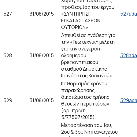
Χορήγηση παράτασης
προθεσμίας του έργου
527
31/08/2015
«ΣΥΝΤΗΡΗΣΗ
527ada
ΕΓΚΑΤΑΣΤΑΣΕΩΝ
ΦΥΤΩΡΙΩΝ»
Απευθείας Ανάθεση για
την «Γεωτεχνική μελέτη
για την ανέγερση
528
31/08/2015
ολοήμερου
528ada
βρεφονηπιακού
σταθμού Δημοτικής
Κοινότητας Κοσκινού»
Καθορισμός χρόνου
παραχώρησης
δικαιώματος χρήσης
529
31/08/2015
529ada
θέσεων περιπτέρων
(αρ. πρωτ.
5/77597/2015).
Μεταστέγαση του 1ου,
2ου & 3ου Νηπιαγωγείου