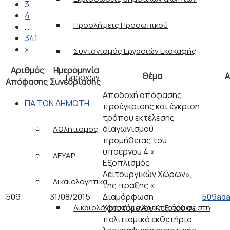
3
4
Προσλήψεις Προσωπικού
…
341
»
Συντονισμός Εργασιών Εκσκαφής
Αριθμός
Ημερομηνία
Θέμα
Α
Παρόχων
Απόφασης
Συνεδρίασης
Αποδοχή απόφασης
ΓΙΑ ΤΟΝ ΔΗΜΟΤΗ
προέγκρισης και έγκριση
τρόπου εκτέλεσης
διαγωνισμού
Αθλητισμός
προμήθειας του
υποέργου 4 «
ΔΕΥΑΡ
Εξοπλισμός
Λειτουργικών Χώρων»,
Δικαιολογητικά
της πράξης «
509
31/08/2015
Διαμόρφωση
509ada
Υφιστάμενου Κτιρίου σε
Δικαιολογητικά για Άδεια Εισόδου στη
πολιτισμικό εκθετήριο