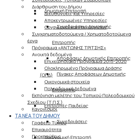
Διάρθρωση του Δήμου
Δημοτική Επιτροπή
Διευθύνσεις και Υπηρεσίες
Αποκεντρωμένες Υπηρεσίες
Συνεδριάσεις Δημοτικής
Οργανισμοί και Επιχειρήσεις
Συγχρηματοδοτούμενα / Χρηματοδοτούμενα
έργα
Επιτροπής
Πρόγραμμα «ΑΝΤΩΝΗΣ ΤΡΙΤΣΗΣ»
Ανοικτά δεδομένα
Αποφάσεις Δημοτικής Επιτροπής
Επιχειρησιακό Πρόγραμμα 2015-2020
Ολοκληρωμένο Πρόγραμμα Δράσης
Πίνακες Αποφάσεων Δημοτικής
(ΟΠΔ)
Οικονομικά στοιχεία
Πολεοδομικά Δεδομένα
Επιτροπής
Εκπόνηση μελέτης του Τοπικού Πολεοδομικού
Σχεδίου (Τ.Π.Σ.)
Επιτροπές Παιδείας
Κανονισμοί
ΤΑ ΝΕΑ ΤΟΥ ΔΗΜΟΥ
Συνεδριάσεις
Γραφείο Τύπου
Επικαιρότητα
Προκηρύξεις
Οικονομική Επιτροπή