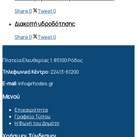
Share
0
Tweet
0
Διακοπή υδροδότησης
Share
0
Tweet
0
Πλατεία Ελευθερίας 1, 85100 Ρόδος
Τηλεφωνικό Κέντρο:
22413-61200
E-mail:
info@rhodes.gr
Μενού
Επικαιρότητα
Γραφείο Τύπου
Η Φωνή του Δημότη
Χρήσιμοι Σύνδεσμοι