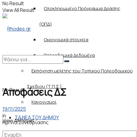
No Result
Ολοκληρωμένο Πρόγραμμα Δράσης
View All Result
(ΟΠΔ)
Οικονομικά στοιχεία
Πολεοδομικά Δεδομένα
Εκπόνηση μελέτης του Τοπικού Πολεοδομικού
Σχεδίου (Τ.Π.Σ.)
Αποφάσεις ΔΣ
No Result
Κανονισμοί
19/11/2025
in
ΤΑ ΝΕΑ ΤΟΥ ΔΗΜΟΥ
View All Result
Ημ/νια Συνεδρίασης
Γραφείο Τύπου