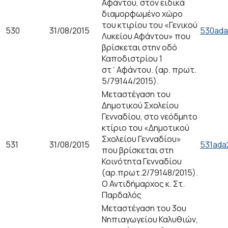
Αφάντου, στον ειδικά
διαμορφωμένο χώρο
του κτιρίου του «Γενικού
530
31/08/2015
530ada
Λυκείου Αφάντου» που
βρίσκεται στην οδό
Καποδιστρίου 1
στ΄Αφάντου. (αρ. πρωτ.
5/79144/2015).
Μεταστέγαση του
Δημοτικού Σχολείου
Γενναδίου, στο νεόδμητο
κτίριο του «Δημοτικού
Σχολείου Γενναδίου»
531
31/08/2015
531ada
που βρίσκεται στη
Κοινότητα Γενναδίου
(αρ.πρωτ.2/79148/2015).
Ο Αντιδήμαρχος κ. Στ.
Παρδαλός
Μεταστέγαση του 3ου
Νηπιαγωγείου Καλυθιών,