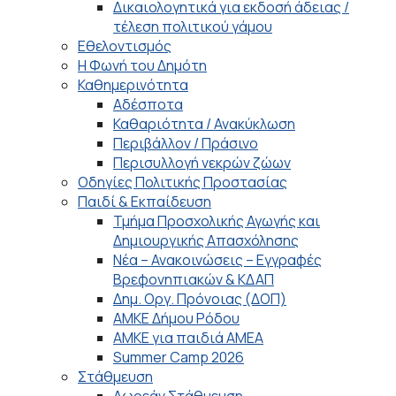
Δικαιολογητικά για εκδοσή άδειας /
τέλεση πολιτικού γάμου
Εθελοντισμός
Η Φωνή του Δημότη
Καθημερινότητα
Αδέσποτα
Καθαριότητα / Ανακύκλωση
Περιβάλλον / Πράσινο
Περισυλλογή νεκρών ζώων
Οδηγίες Πολιτικής Προστασίας
Παιδί & Εκπαίδευση
Τμήμα Προσχολικής Αγωγής και
Δημιουργικής Απασχόλησης
Νέα – Ανακοινώσεις – Εγγραφές
Βρεφονηπιακών & ΚΔΑΠ
Δημ. Οργ. Πρόνοιας (ΔΟΠ)
ΑΜΚΕ Δήμου Ρόδου
ΑΜΚΕ για παιδιά ΑΜΕΑ
Summer Camp 2026
Στάθμευση
Δωρεάν Στάθμευση