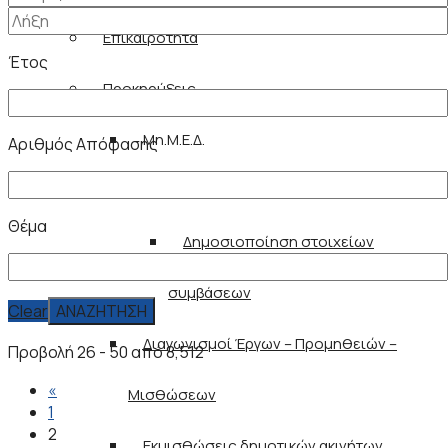
Επικαιρότητα
Έτος
Προκηρύξεις
Μη.Μ.Ε.Δ.
Αριθμός Απόφασης
Μέλη μητρώου
Θέμα
Δημοσιοποίηση στοιχείων
συμβάσεων
Clear
Διαγωνισμοί Έργων – Προμηθειών –
Προβολή 26 - 50 από 8,512
«
Μισθώσεων
1
2
Εκμισθώσεις δημοτικών ακινήτων