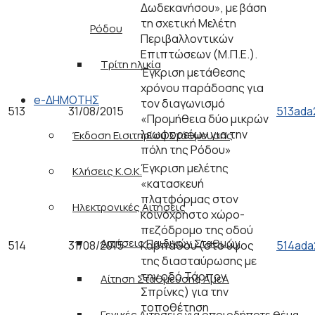
Δωδεκανήσου», με βάση
τη σχετική Μελέτη
Ρόδου
Περιβαλλοντικών
Επιπτώσεων (Μ.Π.Ε.).
Τρίτη ηλικία
Έγκριση μετάθεσης
χρόνου παράδοσης για
e-ΔΗΜΟΤΗΣ
τον διαγωνισμό
513
31/08/2015
513ada
«Προμήθεια δύο μικρών
λεωφορείων για την
Έκδοση Εισιτηρίου Στάθμευσης
πόλη της Ρόδου»
Έγκριση μελέτης
Κλήσεις Κ.Ο.Κ.
«κατασκευή
πλατφόρμας στον
Ηλεκτρονικές Αιτήσεις
κοινόχρηστο χώρο-
πεζόδρομο της οδού
Αιτήσεις Παιδικών Σταθμών
514
31/08/2015
Καρπάθου (στο ύψος
514ada
της διασταύρωσης με
την οδό Τάρπον
Αίτηση Στάθμευσης ΑμεΑ
Σπρίνκς) για την
τοποθέτηση
Γενικές Αιτήσεις για οποιοδήποτε θέμα