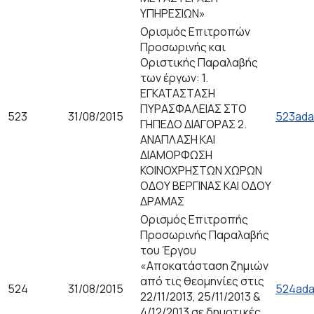
ΥΠΗΡΕΣΙΩΝ»
Ορισμός Επιτροπών
Προσωρινής και
Οριστικής Παραλαβής
των έργων: 1.
ΕΓΚΑΤΑΣΤΑΣΗ
ΠΥΡΑΣΦΑΛΕΙΑΣ ΣΤΟ
523
31/08/2015
523ada
ΓΗΠΕΔΟ ΔΙΑΓΟΡΑΣ 2.
ΑΝΑΠΛΑΣΗ ΚΑΙ
ΔΙΑΜΟΡΦΩΣΗ
ΚΟΙΝΟΧΡΗΣΤΩΝ ΧΩΡΩΝ
ΟΔΟΥ ΒΕΡΓΙΝΑΣ ΚΑΙ ΟΔΟΥ
ΔΡΑΜΑΣ
Ορισμός Επιτροπής
Προσωρινής Παραλαβής
του Έργου
«Aποκατάσταση ζημιών
από τις θεομηνίες στις
524
31/08/2015
524ada
22/11/2013, 25/11/2013 &
4/12/2013 σε δημοτικές