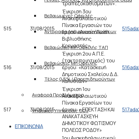
τραπεζοκαθισμάτων».
Έγκριση 3ου
Βεβαιωμένες Οφειλές
Ανακεφαλαιωτικού
Πίνακα Εργασιών του
515
31/08/2015
515ada
Αντίγραφα Ληξιαρχικών Πράξεων
έργου «Αναστήλωση
Βιβλιοθήκης
Κρεμαστής»
Βεβαιώσεις Μη Οφειλής ΤΑΠ
Έγκριση 2ου Α.Π.Ε.
(τακτοποιητικός) του
Βεβαιώσεις Μη Οφειλής
516
31/08/2015
έργου: «Κατασκευή
516ada
Δημοτικού Σχολείου Δ.Δ.
Τέλος 0,5% / Παρεπιδημούντων
Καλυθιών»
Έγκριση 1ου
Αναφορά Προβλήματος
Ανακεφαλαιωτικού
Πίνακα Εργασίων του
517
31/08/2015
έργου: « ΕΠΕΚΤΑΣΗ ΚΑΙ
517ada
Ψηφιακές Υπηρεσίες GOV
ΑΝΑΚΑΤΑΣΚΕΥΗ
ΔΗΜΟΤΙΚΟΥ ΦΩΤΙΣΜΟΥ
ΕΠΙΚΟΙΝΩΝΙΑ
ΠΟΛΕΩΣ ΡΟΔΟΥ»
1ου Ανακεφαλαιωτικού