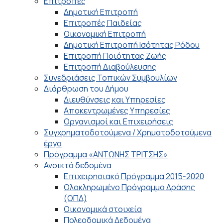
Επιτροπές
Δημοτική Επιτροπή
Επιτροπές Παιδείας
Οικονομική Επιτροπή
Δημοτική Επιτροπή Ισότητας Ρόδου
Επιτροπή Ποιότητας Ζωής
Επιτροπή Διαβούλευσης
Συνεδριάσεις Τοπικών Συμβουλίων
Διάρθρωση του Δήμου
Διευθύνσεις και Υπηρεσίες
Αποκεντρωμένες Υπηρεσίες
Οργανισμοί και Επιχειρήσεις
Συγχρηματοδοτούμενα / Χρηματοδοτούμενα
έργα
Πρόγραμμα «ΑΝΤΩΝΗΣ ΤΡΙΤΣΗΣ»
Ανοικτά δεδομένα
Επιχειρησιακό Πρόγραμμα 2015-2020
Ολοκληρωμένο Πρόγραμμα Δράσης
(ΟΠΔ)
Οικονομικά στοιχεία
Πολεοδομικά Δεδομένα