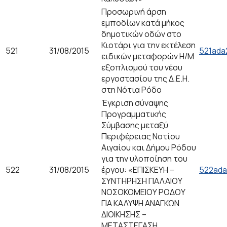
Προσωρινή άρση
εμποδίων κατά μήκος
δημοτικών οδών στο
Κιοτάρι για την εκτέλεση
521
31/08/2015
521ada
ειδικών μεταφορών Η/Μ
εξοπλισμού του νέου
εργοστασίου της Δ.Ε.Η.
στη Νότια Ρόδο
Έγκριση σύναψης
Προγραμματικής
Σύμβασης μεταξύ
Περιφέρειας Νοτίου
Αιγαίου και Δήμου Ρόδου
για την υλοποίηση του
522
31/08/2015
έργου: «ΕΠΙΣΚΕΥΗ –
522ada
ΣΥΝΤΗΡΗΣΗ ΠΑΛΑΙΟΥ
ΝΟΣΟΚΟΜΕΙΟΥ ΡΟΔΟΥ
ΓΙΑ ΚΑΛΥΨΗ ΑΝΑΓΚΩΝ
ΔΙΟΙΚΗΣΗΣ –
ΜΕΤΑΣΤΕΓΑΣΗ