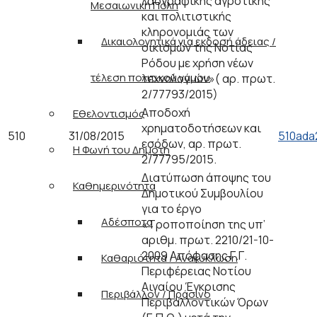
λαογραφικής αγροτικής
Μεσαιωνική Πόλη
και πολιτιστικής
κληρονομιάς των
Δικαιολογητικά για εκδοσή άδειας /
οικισμών της Νοτίας
Ρόδου με χρήση νέων
τέλεση πολιτικού γάμου
τεχνολογιών»( αρ. πρωτ.
2/77793/2015)
Αποδοχή
Εθελοντισμός
χρηματοδοτήσεων και
510
31/08/2015
510ada
εσόδων, αρ. πρωτ.
Η Φωνή του Δημότη
2/77795/2015.
Διατύπωση άποψης του
Καθημερινότητα
Δημοτικού Συμβουλίου
για το έργο
Αδέσποτα
«Τροποποίηση της υπ’
αριθμ. πρωτ. 2210/21-10-
2009 Απόφασης Γ.Γ.
Καθαριότητα / Ανακύκλωση
Περιφέρειας Νοτίου
Αιγαίου Έγκρισης
Περιβάλλον / Πράσινο
Περιβαλλοντικών Όρων