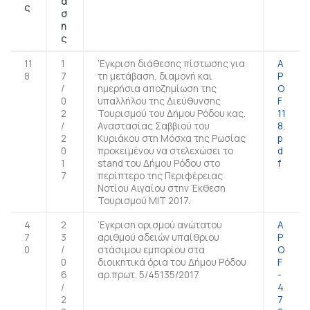
α
ς
σ
η
ς
11
1
‘Εγκριση διάθεσης πίστωσης για
A
8
7
τη μετάβαση, διαμονή και
P
/
ημερήσια αποζημίωση της
O
0
υπαλλήλου της Διεύθυνσης
F
2
Τουρισμού του Δήμου Ρόδου κας.
11
/
Αναστασίας Σαββιού του
8.
2
Κυριάκου στη Μόσχα της Ρωσίας
p
0
προκειμένου να στελεχώσει το
d
1
stand του Δήμου Ρόδου στο
f
7
περίπτερο της Περιφέρειας
Νοτίου Αιγαίου στην Έκθεση
Τουρισμού ΜΙΤ 2017.
4
2
‘Εγκριση ορισμού ανώτατου
A
7
3
αριθμού αδειών υπαίθριου
P
0
/
στάσιμου εμπορίου στα
O
0
διοικητικά όρια του Δήμου Ρόδου
F
6
αρ.πρωτ. 5/45135/2017
-
/
4
2
7