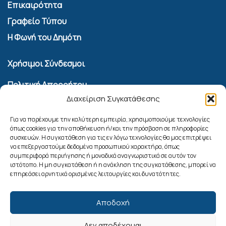
Επικαιρότητα
Γραφείο Τύπου
Η Φωνή του Δημότη
Χρήσιμοι Σύνδεσμοι
Πολιτική Απορρήτου
Διαχείριση Συγκατάθεσης
Όροι Χρήσης Υπηρεσίας Επικοινωνίας
Πολιτική Cookies (ΕΕ)
Για να παρέχουμε την καλύτερη εμπειρία, χρησιμοποιούμε τεχνολογίες
όπως cookies για την αποθήκευση ή/και την πρόσβαση σε πληροφορίες
συσκευών. Η συγκατάθεση για τις εν λόγω τεχνολογίες θα μας επιτρέψει
Αναζήτηση
να επεξεργαστούμε δεδομένα προσωπικού χαρακτήρα, όπως
συμπεριφορά περιήγησης ή μοναδικά αναγνωριστικά σε αυτόν τον
ιστότοπο. Η μη συγκατάθεση ή η ανάκληση της συγκατάθεσης, μπορεί να
επηρεάσει αρνητικά ορισμένες λειτουργίες και δυνατότητες.
Αποδοχή
Δεν αποδέχομαι