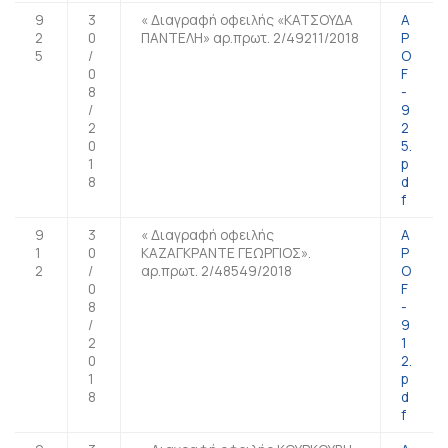
9
3
« Διαγραφή οφειλής «ΚΑΤΣΟΥΔΑ
A
2
0
ΠΑΝΤΕΛΗ» αρ.πρωτ. 2/49211/2018
P
5
/
O
0
F
8
-
/
9
2
2
0
5.
1
p
8
d
f
9
3
« Διαγραφή οφειλής
A
1
0
ΚΑΖΑΓΚΡΑΝΤΕ ΓΕΩΡΓΙΟΣ».
P
2
/
αρ.πρωτ. 2/48549/2018
O
0
F
8
-
/
9
2
1
0
2.
1
p
8
d
f