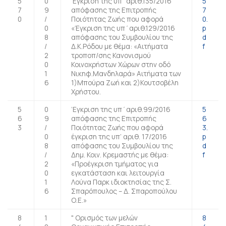
5
0
’Εγκριση της υπ΄αριθ.135/2016
5
7
9
απόφασης της Επιτροπής
7
0
/
Ποιότητας Ζωής που αφορά
0.
0
«Έγκριση της υπ΄αριθ.129/2016
p
8
απόφασης του Συμβουλίου της
d
/
Δ.Κ.Ρόδου με θέμα: «Αιτήματα
f
2
τροποπ/σης Κανονισμού
0
Κοινοχρήστων Χώρων στην οδό
1
Νικηφ.Μανδηλαρά» Αιτήματα των
6
1)Μπούρα Ζωή και 2)Κουτσοβέλη
Χρήστου.
5
0
’Εγκριση της υπ΄αριθ.99/2016
5
6
9
απόφασης της Επιτροπής
6
3
/
Ποιότητας Ζωής που αφορά
3.
0
έγκριση της υπ’ αριθ. 17/2016
p
8
απόφασης του Συμβουλίου της
d
/
Δημ. Κοιν. Κρεμαστής με θέμα:
f
2
«Προέγκριση τμήματος για
0
εγκατάσταση και λειτουργία
1
Λούνα Παρκ ιδιοκτησίας της Σ.
6
Σπαρόπουλος – Δ. Σπαροπούλου
Ο.Ε.»
8
1
" Ορισμός των μελών
8