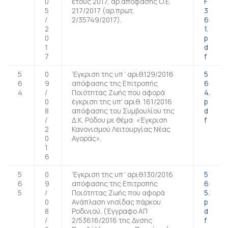
0
έτους 2017, αρ.απόφασης Ο.Ε.
F
5
217/2017 (αρ.πρωτ.
3
/
2/35749/2017).
6
2
1.
0
p
1
d
7
f
5
0
’Εγκριση της υπ΄αριθ.129/2016
5
6
9
απόφασης της Επιτροπής
6
4
/
Ποιότητας Ζωής που αφορά
4.
0
έγκριση της υπ’ αριθ. 161/2016
p
8
απόφασης του Συμβουλίου της
d
/
Δ.Κ. Ρόδου με θέμα: «Έγκριση
f
2
Κανονισμού Λειτουργίας Νέας
0
Αγοράς».
1
6
5
0
’Εγκριση της υπ΄αριθ.130/2016
5
6
9
απόφασης της Επιτροπής
6
5
/
Ποιότητας Ζωής που αφορά
5.
0
Ανάπλαση νησίδας πάρκου
p
8
Ροδινιού. (Έγγραφο ΑΠ
d
/
2/53616/2016 της Δνσης
f