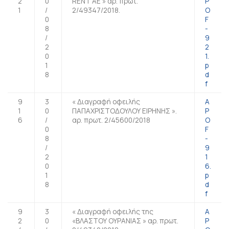
2
0
RENT AE » αρ. πρωτ.
P
1
/
2/49347/2018.
O
0
F
8
-
/
9
2
2
0
1.
1
p
8
d
f
9
3
« Διαγραφή οφειλής
A
1
0
ΠΑΠΑΧΡΙΣΤΟΔΟΥΛΟΥ ΕΙΡΗΝΗΣ ».
P
6
/
αρ. πρωτ. 2/45600/2018
O
0
F
8
-
/
9
2
1
0
6.
1
p
8
d
f
9
3
« Διαγραφή οφειλής της
A
2
0
«ΒΛΑΣΤΟΥ ΟΥΡΑΝΙΑΣ » αρ. πρωτ.
P