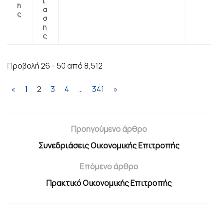
ί
η
α
ς
σ
η
ς
Προβολή 26 - 50 από 8,512
«
1
2
3
4
…
341
»
Προηγούμενο άρθρο
Συνεδριάσεις Οικονομικής Επιτροπής
Επόμενο άρθρο
Πρακτικό Οικονομικής Επιτροπής