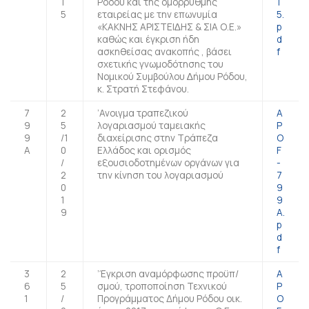
1
Ρόδου και της οµόρρυθµης
1
5
εταιρείας µε την επωνυµία
5.
«ΚΑΚΝΗΣ ΑΡΙΣΤΕΙ∆ΗΣ & ΣΙΑ Ο.Ε.»
p
καθώς και έγκριση ήδη
d
ασκηθείσας ανακοπής , βάσει
f
σχετικής γνωµοδότησης του
Νοµικού Συµβούλου ∆ήµου Ρόδου,
κ. Στρατή Στεφάνου.
7
2
’Ανοιγμα τραπεζικού
A
9
5
λογαριασμού ταμειακής
P
9
/1
διαχείρισης στην Τράπεζα
O
A
0
Ελλάδος και ορισμός
F
/
εξουσιοδοτημένων οργάνων για
-
2
την κίνηση του λογαριασμού
7
0
9
1
9
9
Α.
p
d
f
3
2
’Έγκριση αναμόρφωσης προϋπ/
A
6
5
σμού, τροποποίηση Τεχνικού
P
1
/
Προγράμματος Δήμου Ρόδου οικ.
O