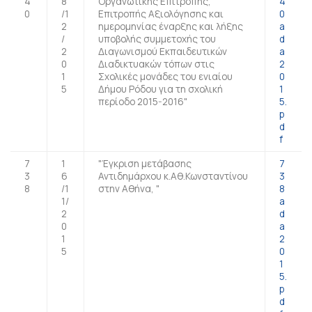
4
8
Οργανωτικής Επιτροπής,
4
0
/1
Επιτροπής Αξιολόγησης και
0
2
ημερομηνίας έναρξης και λήξης
a
/
υποβολής συμμετοχής του
d
2
Διαγωνισμού Εκπαιδευτικών
a
0
Διαδικτυακών τόπων στις
2
1
Σχολικές μονάδες του ενιαίου
0
5
Δήμου Ρόδου για τη σχολική
1
περίοδο 2015-2016"
5.
p
d
f
7
1
"Έγκριση μετάβασης
7
3
6
Αντιδημάρχου κ.Αθ.Κωνσταντίνου
3
8
/1
στην Αθήνα, "
8
1/
a
2
d
0
a
1
2
5
0
1
5.
p
d