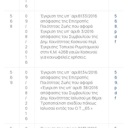
1
6
5
0
’Εγκριση της υπ΄αριθ.133/2016
5
6
9
απόφασης της Επιτροπής
6
8
/
Ποιότητας Ζωής που αφορά
8.
0
Έγκριση της υπ’ αριθ. 3/2016
p
8
απόφασης του Συμβουλίου της
d
/
Δημ. Κοινότητας Κοσκινού περί
f
2
Έγκρισης Τοπικού Ρυμοτομικού
0
στην Κ.Μ. 426Β γαιών Κοσκινού
1
για κοινωφελείς χρήσεις.
6
5
0
’Εγκριση της υπ΄αριθ.134/2016
5
6
9
απόφασης της Επιτροπής
6
9
/
Ποιότητας Ζωής που αφορά
9.
0
«Έγκριση της υπ’ αριθ. 38/2016
p
8
απόφασης του Συμβουλίου της
d
/
Δημ. Κοινότητας Ιαλυσού με θέμα:
f
2
Τροποποίηση σχεδίου πόλεως
0
Ιαλυσού εντός του Ο.Τ._65.»
1
6