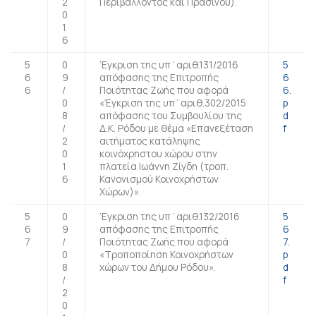
2
Περιβάλλοντος και Πρασίνου).
0
1
6
5
0
’Εγκριση της υπ΄αριθ.131/2016
5
6
9
απόφασης της Επιτροπής
6
6
/
Ποιότητας Ζωής που αφορά
6.
0
«Έγκριση της υπ΄αριθ.302/2015
p
8
απόφασης του Συμβουλίου της
d
/
Δ.Κ. Ρόδου με θέμα «Επανεξέταση
f
2
αιτήματος κατάληψης
0
κοινόχρηστου χώρου στην
1
πλατεία Ιωάννη Ζίγδη (τροπ.
6
Κανονισμού Κοινοχρήστων
Χώρων)».
5
0
’Εγκριση της υπ΄αριθ.132/2016
5
6
9
απόφασης της Επιτροπής
6
7
/
Ποιότητας Ζωής που αφορά
7.
0
«Τροποποίηση Κοινοχρήστων
p
8
χώρων του Δήμου Ρόδου».
d
/
f
2
0