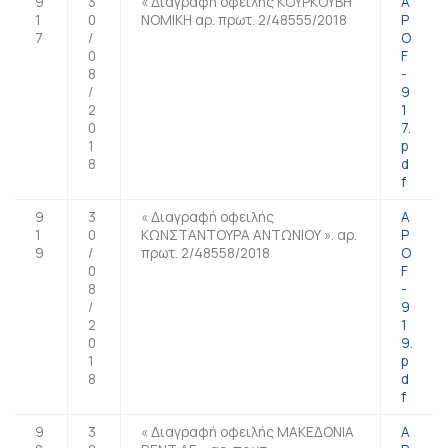
9
3
« Διαγραφή οφειλής ΚΟΥΡΚΟΥΒΗ
A
1
0
ΝΟΜΙΚΗ αρ. πρωτ. 2/48555/2018
P
7
/
O
0
F
8
-
/
9
2
1
0
7.
1
p
8
d
f
9
3
« Διαγραφή οφειλής
A
1
0
ΚΩΝΣΤΑΝΤΟΥΡΑ ΑΝΤΩΝΙΟΥ ». αρ.
P
9
/
πρωτ. 2/48558/2018
O
0
F
8
-
/
9
2
1
0
9.
1
p
8
d
f
9
3
« Διαγραφή οφειλής ΜΑΚΕΔΟΝΙΑ
A