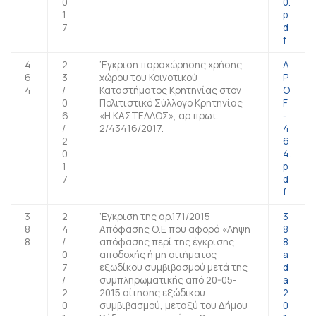
0
0.
1
p
7
d
f
4
2
‘Εγκριση παραχώρησης χρήσης
A
6
3
χώρου του Κοινοτικού
P
4
/
Καταστήματος Κρητηνίας στον
O
0
Πολιτιστικό Σύλλογο Κρητηνίας
F
6
«Η ΚΑΣΤΕΛΛΟΣ», αρ.πρωτ.
-
/
2/43416/2017.
4
2
6
0
4.
1
p
7
d
f
3
2
‘Εγκριση της αρ.171/2015
3
8
4
Απόφασης Ο.Ε που αφορά «Λήψη
8
8
/
απόφασης περί της έγκρισης
8
0
αποδοχής ή µη αιτήµατος
a
7
εξωδίκου συµβιβασµού µετά της
d
/
συµπληρωµατικής από 20-05-
a
2
2015 αίτησης εξώδικου
2
0
συµβιβασµού, µεταξύ του ∆ήµου
0