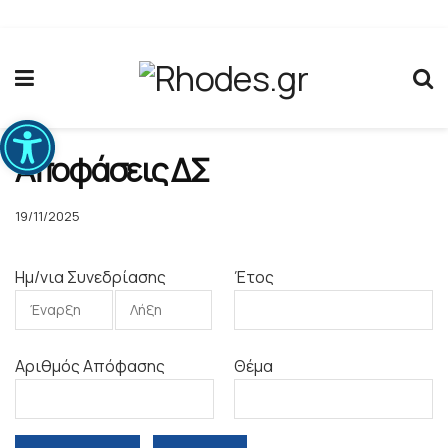
Ανοίξτε τη γραμμή εργαλείων
Αποφάσεις ΔΣ
19/11/2025
Ημ/νια Συνεδρίασης
Έτος
Αριθμός Απόφασης
Θέμα