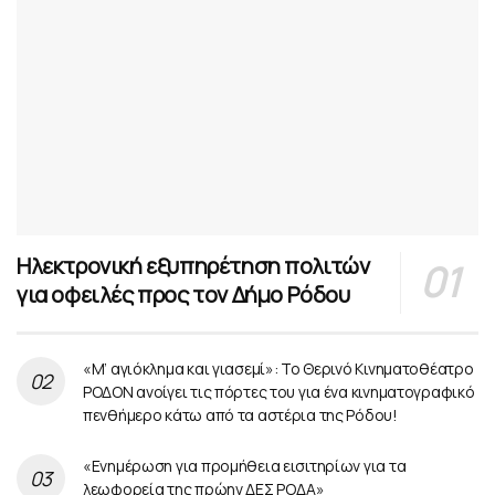
Ηλεκτρονική εξυπηρέτηση πολιτών
για οφειλές προς τον Δήμο Ρόδου
«Μ’ αγιόκλημα και γιασεμί»: Το Θερινό Κινηματοθέατρο
ΡΟΔΟΝ ανοίγει τις πόρτες του για ένα κινηματογραφικό
πενθήμερο κάτω από τα αστέρια της Ρόδου!
«Ενημέρωση για προμήθεια εισιτηρίων για τα
λεωφορεία της πρώην ΔΕΣ ΡΟΔΑ»