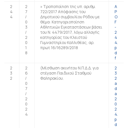
2
2
» Τροποποίηση της υπ. αριθμ.
A
4
7
722/2017 Απόφασης του
P
4
/
Δημοτικού συμβουλίου Ρόδου με
O
0
θέμα: Κατηγοριοποίηση
F
3
Αθλητικών Εγκαταστάσεων βάσει
-
/
του Ν. 4479/2017, λόγω αλλαγής
2
2
κατηγορίας του Κλειστού
4
0
Γυμναστηρίου Καλλιθέας, αρ.
4.
1
πρωτ 16/16289/2018
p
8
d
f
2
2
(Μίσθωση ακινήτου Ν.Π.Δ.Δ. για
2
3
6
στέγαση Παιδικού Σταθμού
3
2
/
Φαληρακίου.
2
0
a
7
d
/
a
2
2
0
0
2
2
4
4.
p
d