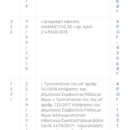
1
p
8
d
f
9
3
« Διαγραφή οφειλής
A
2
0
ΧΑΜΑΚΙΩΤΗΣ AE ».αρ. πρωτ.
P
0
/
2/43948/2018
O
0
F
8
-
/
9
2
2
0
0.
1
p
8
d
f
1
2
« Τροποποίηση της υπ’ αριθμ.
A
0
5
141/2018 Απόφασης του
P
3
/
Δημοτικού Συμβουλίου Ρόδου με
O
1
0
θέμα: « Τροποποίηση της της υπ’
F
9
αριθμ. 722/2017 Απόφασης του
-
/
Δημοτικού Συμβουλίου Ρόδου με
1
2
θέμα: Κατηγοριοποίηση
0
0
Αθλητικών Εγκαταστάσεων βάσει
3
1
του Ν. 4479/2017», λόγω αλλαγής
1.