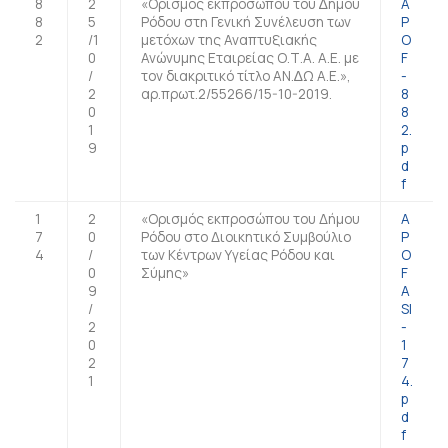
8
2
«Ορισµός εκπροσώπου του ∆ήµου
A
8
5
Ρόδου στη Γενική Συνέλευση των
P
2
/1
μετόχων της Αναπτυξιακής
O
0
Ανώνυµης Εταιρείας Ο.Τ.Α. Α.Ε. με
F
/
τον διακριτικό τίτλο ΑΝ.∆Ω Α.Ε.»,
-
2
αρ.πρωτ.2/55266/15-10-2019.
8
0
8
1
2.
9
p
d
f
1
2
«Ορισμός εκπροσώπου του Δήμου
A
7
0
Ρόδου στο Διοικητικό Συμβούλιο
P
4
/
των Κέντρων Υγείας Ρόδου και
O
0
Σύμης»
F
9
A
/
SI
2
-
0
1
2
7
1
4.
p
d
f