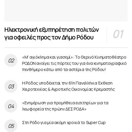
Ηλεκτρονική εξυπηρέτηση πολιτών
για οφειλές προς τον Δήμο Ρόδου
«Μ’ αγιόκλημα και γιασεμί»: Το Θερινό Κινηματοθέατρο
ΡΟΔΟΝ ανοίγει τις πόρτες του για ένα κινηματογραφικό
πενθήμερο κάτω από τα αστέρια της Ρόδου!
Η Ρόδος υποδέχεται την 61η Πανελλήνια Έκθεση
Χειροτεχνίας & Αγροτικής Οικονομίας Κρεμαστής
«Ενημέρωση για προμήθεια εισιτηρίων για τα
λεωφορεία της πρώην ΔΕΣ ΡΟΔΑ»
Στη Ρόδο για μία ακόμη χρονιά το Super Cup