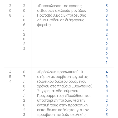
3
3
«Παραχώρηση της χρήσης
3
0
0
αιθουσών σχολικών μονάδων
0
8
/
Πρωτοβάθμιας Εκπαίδευσης
8
0
Δήμου Ρόδου σε διάφορους
a
6
φορείς»
d
/
a
2
2
0
0
2
2
3
3.
p
d
f
4
0
«Πρόσληψη προσωπικού 10
4
5
7
ατόμων με σύμβαση εργασίας
5
4
/
ιδιωτικού δικαίου ορισμένου
4
0
χρόνου στο πλαίσιο Ευρωπαϊκού
a
9
Συγχρηματοδοτούμενου
d
/
Προγράμματος: «Προώθηση και
a
2
υποστήριξη παιδιών για την
2
0
ένταξή τους στην προσχολική
0
2
εκπαίδευση καθώς και για την
2
3
πρόσβαση παιδιών σχολικής
3.