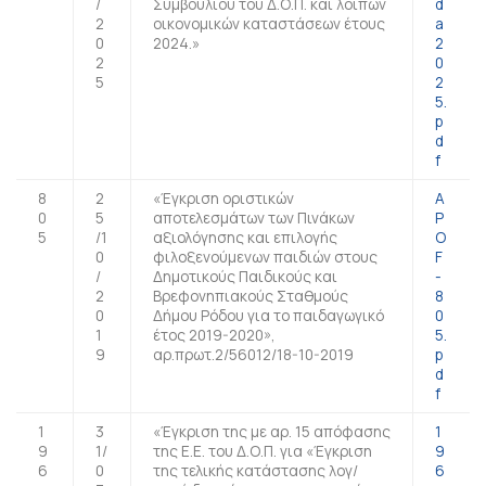
/
Συμβουλίου του Δ.Ο.Π. και λοιπών
d
2
οικονομικών καταστάσεων έτους
a
0
2024.»
2
2
0
5
2
5.
p
d
f
8
2
«Έγκριση οριστικών
A
0
5
αποτελεσμάτων των Πινάκων
P
5
/1
αξιολόγησης και επιλογής
O
0
φιλοξενούμενων παιδιών στους
F
/
Δημοτικούς Παιδικούς και
-
2
Βρεφονηπιακούς Σταθμούς
8
0
Δήμου Ρόδου για το παιδαγωγικό
0
1
έτος 2019-2020»,
5.
9
αρ.πρωτ.2/56012/18-10-2019
p
d
f
1
3
«Έγκριση της με αρ. 15 απόφασης
1
9
1/
της Ε.Ε. του Δ.Ο.Π. για «Έγκριση
9
6
0
της τελικής κατάστασης λογ/
6