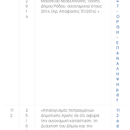
2
Μουσείου Νεοελληνικής Τέχνης
4
0
Δήμου Ρόδου, οικονομικού έτους
7
1
2014 (Αρ. Απόφασης 31/2014) »
-
4
Ο
Ρ
Θ
Η
-
Ε
Π
Α
Ν
Α
Λ
Η
Ψ
Η.
p
d
f
11
2
«Απολογισμός πεπραγμένων
11
2
5
Δημοτικής Αρχής σε ότι αφορά
2
/
την οικονομική κατάσταση, τη
a
0
Διοίκηση του Δήμου και την
d