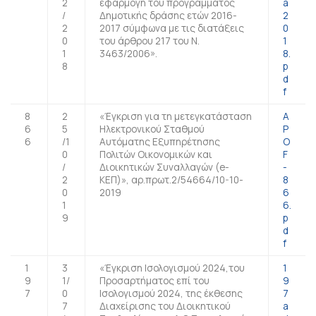
2
εφαρμογή του προγράμματος
a
/
Δημοτικής δράσης ετών 2016-
2
2
2017 σύμφωνα με τις διατάξεις
0
0
του άρθρου 217 του Ν.
1
1
3463/2006».
8.
8
p
d
f
8
2
«Έγκριση για τη μετεγκατάσταση
A
6
5
Ηλεκτρονικού Σταθμού
P
6
/1
Αυτόματης Εξυπηρέτησης
O
0
Πολιτών Οικονομικών και
F
/
Διοικητικών Συναλλαγών (e-
-
2
ΚΕΠ)», αρ.πρωτ.2/54664/10-10-
8
0
2019
6
1
6.
9
p
d
f
1
3
«Έγκριση Ισολογισμού 2024,του
1
9
1/
Προσαρτήματος επί του
9
7
0
Ισολογισμού 2024, της έκθεσης
7
7
Διαχείρισης του Διοικητικού
a