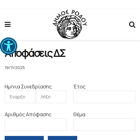
Ανοίξτε τη γραμμή εργαλείων
Αποφάσεις ΔΣ
19/11/2025
Ημ/νια Συνεδρίασης
Έτος
Αριθμός Απόφασης
Θέμα