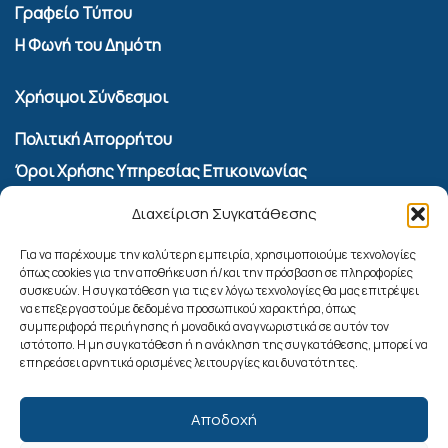
Γραφείο Τύπου
Η Φωνή του Δημότη
Χρήσιμοι Σύνδεσμοι
Πολιτική Απορρήτου
Όροι Χρήσης Υπηρεσίας Επικοινωνίας
Πολιτική Cookies (ΕΕ)
Διαχείριση Συγκατάθεσης
Αναζήτηση
Για να παρέχουμε την καλύτερη εμπειρία, χρησιμοποιούμε τεχνολογίες
όπως cookies για την αποθήκευση ή/και την πρόσβαση σε πληροφορίες
συσκευών. Η συγκατάθεση για τις εν λόγω τεχνολογίες θα μας επιτρέψει
να επεξεργαστούμε δεδομένα προσωπικού χαρακτήρα, όπως
συμπεριφορά περιήγησης ή μοναδικά αναγνωριστικά σε αυτόν τον
ιστότοπο. Η μη συγκατάθεση ή η ανάκληση της συγκατάθεσης, μπορεί να
επηρεάσει αρνητικά ορισμένες λειτουργίες και δυνατότητες.
Αποδοχή