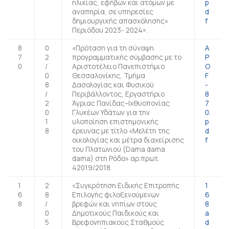
ηλικίας, εφήβων και ατόμων με
p
αναπηρία, σε υπηρεσίες
d
δημιουργικής απασχόλησης»
f
Περιόδου 2023- 2024».
8
0
«Πρόταση για τη σύναψη
A
7
2
προγραμματικής σύμβασης με το
P
0
/
Αριστοτέλειο Πανεπιστήμιο
O
0
Θεσσαλονίκης, Τμήμα
F
8
Δασολογίας και Φυσικού
-
/
Περιβάλλοντος, Εργαστήριο
8
2
Άγριας Πανίδας–Ιχθυοπονίας
7
0
Γλυκέων Υδάτων για την
0.
1
υλοποίηση επιστημονικής
p
8
έρευνας με τίτλο «Μελέτη της
d
οικολογίας και μέτρα διαχείρισης
f
του Πλατωνιού (Dama dama
dama) στη Ρόδο» αρ.πρωτ.
42019/2018.
1
2
«Συγκρότηση Ειδικής Επιτροπής
1
6
8
Επιλογής φιλοξενούμενων
6
8
/
βρεφών και νηπίων στους
8
0
Δημοτικούς Παιδικούς και
a
5
Βρεφονηπιακούς Σταθμούς
d