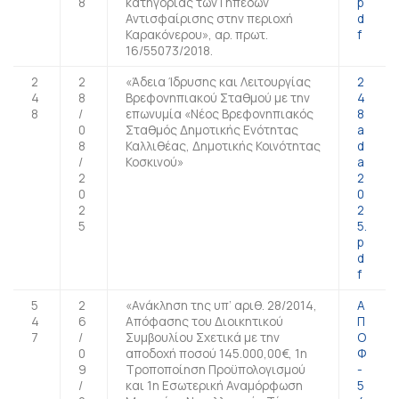
8
κατηγορίας των Γηπέδων
p
Αντισφαίρισης στην περιοχή
d
Καρακόνερου», αρ. πρωτ.
f
16/55073/2018.
2
2
«Άδεια Ίδρυσης και Λειτουργίας
2
4
8
Βρεφονηπιακού Σταθμού με την
4
8
/
επωνυμία «Νέος Βρεφονηπιακός
8
0
Σταθμός Δημοτικής Ενότητας
a
8
Καλλιθέας, Δημοτικής Κοινότητας
d
/
Κοσκινού»
a
2
2
0
0
2
2
5
5.
p
d
f
5
2
«Ανάκληση της υπ’ αριθ. 28/2014,
Α
4
6
Απόφασης του Διοικητικού
Π
7
/
Συμβουλίου Σχετικά με την
Ο
0
αποδοχή ποσού 145.000,00€, 1η
Φ
9
Τροποποίηση Προϋπολογισμού
-
/
και 1η Εσωτερική Αναμόρφωση
5