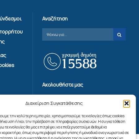
Σύνδεσμοι
Αναζήτηση
Απορρήτου
ης
ίας
ookies
Ακολουθήστε μας
Διαχείριση Συγκατάθεσης
χουμε την καλύτερη εμπειρία, χρησιμοποιούμε τεχνολογίες όπως cookies
οθήκευση ή/και την πρόσβαση σε πληροφορίες συσκευών. Η συγκατάθεση
λόγω τεχνολογίες θα μας επιτρέψει να επεξεργαστούμε δεδομένα
 χαρακτήρα, όπως συμπεριφορά περιήγησης ή μοναδικά αναγνωριστικά σε
στότοπο. Η μη συγκατάθεση ή η ανάκληση της συγκατάθεσης, μπορεί να