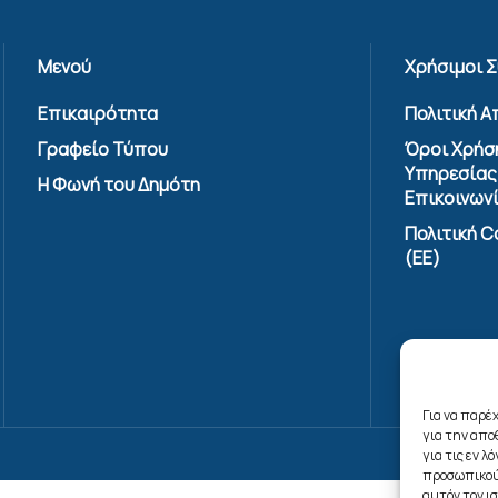
Μενού
Χρήσιμοι 
Επικαιρότητα
Πολιτική 
Γραφείο Τύπου
Όροι Χρήσ
Υπηρεσίας
Η Φωνή του Δημότη
Επικοινων
Πολιτική C
(ΕΕ)
Για να παρέ
για την απ
για τις εν 
προσωπικού
αυτόν τον ι