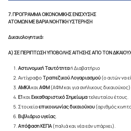
7. ΠΡΟΓΡΑΜΜΑ ΟΙΚΟΝΟΜΙΚΗΣ ΕΝΙΣΧΥΣΗΣ
ΑΤΟΜΩΝ ΜΕ ΒΑΡΙΑ ΝΟΗΤΙΚΗ ΥΣΤΕΡΗΣΗ
Δικαιολογητικά:
Α) ΣΕ ΠΕΡΙΠΤΩΣΗ ΥΠΟΒΟΛΗΣ ΑΙΤΗΣΗΣ ΑΠΟ ΤΟΝ ΔΙΚΑΙΟΥΧ
Αστυνομική Ταυτότητα
ή Διαβατήριο
Αντίγραφο
Τραπεζικού Λογαριασμού
(ο αιτών να ε
ΑΜΚΑ
και
ΑΦΜ
(ΑΦΜ και για ανήλικους δικαιούχος)
Ε1
και
Εκκαθαριστικό Σημείωμα
τελευταίου έτους.
Στοιχεία
επικοινωνίας δικαιούχου
(αριθμός κινητο
Βιβλιάριο υγείας
.
Απόφαση ΚΕΠΑ
(παλιά και νέα εάν υπάρχει).