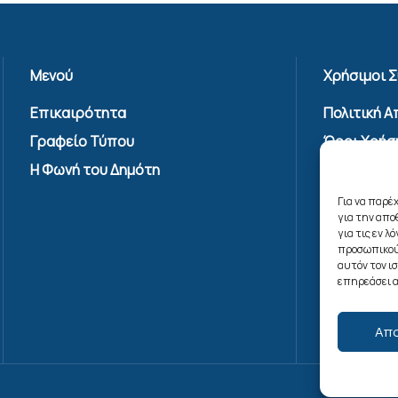
Μενού
Χρήσιμοι 
Επικαιρότητα
Πολιτική 
Γραφείο Τύπου
Όροι Χρήσ
Υπηρεσίας
Η Φωνή του Δημότη
Επικοινων
Για να παρέ
Πολιτική C
για την απ
(ΕΕ)
για τις εν 
προσωπικού
αυτόν τον ι
επηρεάσει α
Απ