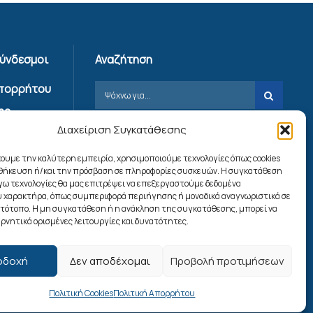
Σύνδεσμοι
Αναζήτηση
Απορρήτου
ης
Διαχείριση Συγκατάθεσης
ίας
χουμε την καλύτερη εμπειρία, χρησιμοποιούμε τεχνολογίες όπως cookies
ookies
οθήκευση ή/και την πρόσβαση σε πληροφορίες συσκευών. Η συγκατάθεση
λόγω τεχνολογίες θα μας επιτρέψει να επεξεργαστούμε δεδομένα
 χαρακτήρα, όπως συμπεριφορά περιήγησης ή μοναδικά αναγνωριστικά σε
Ακολουθήστε μας
στότοπο. Η μη συγκατάθεση ή η ανάκληση της συγκατάθεσης, μπορεί να
ρνητικά ορισμένες λειτουργίες και δυνατότητες.
οδοχή
Δεν αποδέχομαι
Προβολή προτιμήσεων
Πολιτική Cookies
Πολιτική Απορρήτου