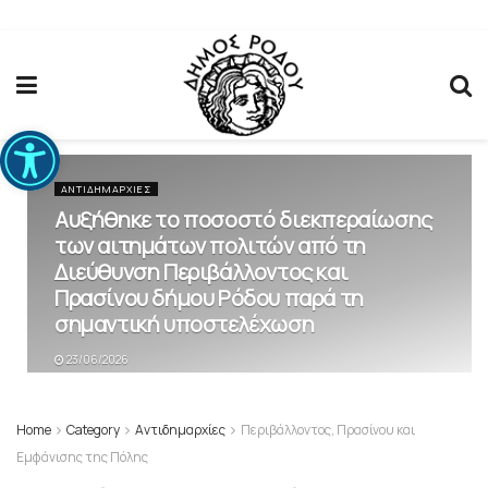
Ανοίξτε τη γραμμή εργαλείων
ΑΝΤΙΔΗΜΑΡΧΊΕΣ
Αυξήθηκε το ποσοστό διεκπεραίωσης
των αιτημάτων πολιτών από τη
Διεύθυνση Περιβάλλοντος και
Πρασίνου δήμου Ρόδου παρά τη
σημαντική υποστελέχωση
23/06/2026
Home
Category
Αντιδημαρχίες
Περιβάλλοντος, Πρασίνου και
Eμφάνισης της Πόλης