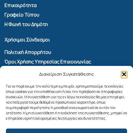
Επικαιρότητα
Γραφείο Τύπου
Η Φωνή του Δημότη
Χρήσιμοι Σύνδεσμοι
Πολιτική Απορρήτου
Όροι Χρήσης Υπηρεσίας Επικοινωνίας
Πολιτική Cookies (ΕΕ)
Διαχείριση Συγκατάθεσης
Αναζήτηση
Για να παρέχουμε την καλύτερη εμπειρία, χρησιμοποιούμε τεχνολογίες
όπως cookies για την αποθήκευση ή/και την πρόσβαση σε πληροφορίες
συσκευών. Η συγκατάθεση για τις εν λόγω τεχνολογίες θα μας επιτρέψει
να επεξεργαστούμε δεδομένα προσωπικού χαρακτήρα, όπως
συμπεριφορά περιήγησης ή μοναδικά αναγνωριστικά σε αυτόν τον
ιστότοπο. Η μη συγκατάθεση ή η ανάκληση της συγκατάθεσης, μπορεί να
επηρεάσει αρνητικά ορισμένες λειτουργίες και δυνατότητες.