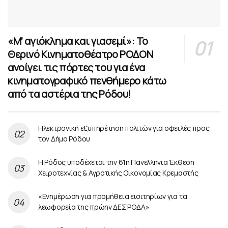
«Μ’ αγιόκλημα και γιασεμί»: Το
Θερινό Κινηματοθέατρο ΡΟΔΟΝ
ανοίγει τις πόρτες του για ένα
κινηματογραφικό πενθήμερο κάτω
από τα αστέρια της Ρόδου!
Ηλεκτρονική εξυπηρέτηση πολιτών για οφειλές προς
τον Δήμο Ρόδου
Η Ρόδος υποδέχεται την 61η Πανελλήνια Έκθεση
Χειροτεχνίας & Αγροτικής Οικονομίας Κρεμαστής
«Ενημέρωση για προμήθεια εισιτηρίων για τα
λεωφορεία της πρώην ΔΕΣ ΡΟΔΑ»